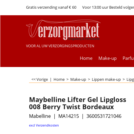
Gratis verzending vanaf € 60
Voor 13:00 uur Besteld volge
VOOR AL UW VERZORGINGSPRODUCTEN
Home
Make-up
Parf
<< Vorige
|
Home
>
Make-up
>
Lippen make-up
>
Lipg
Maybelline Lifter Gel Lipgloss
008 Berry Twist Bordeaux
Mabelline
MA14215
3600531721046
€
7.50
excl Verzendkosten