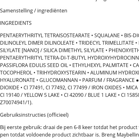
Samenstelling / ingrediënten
INGREDIENTS
PENTAERYTHRITYL TETRAISOSTEARATE • SQUALANE • BIS-DI
DILINOLEYL DIMER DILINOLEATE • TRIDECYL TRIMELLITATE •
SILYLATE [NANO] / SILICA DIMETHYL SILYLATE • PHENOXYE
PENTAERYTHRITYL TETRA-DI-T-BUTYL HYDROXYHYDROCINN
PASSIFLORA EDULIS SEED OIL • ETHYLHEXYL PALMITATE • 
TOCOPHEROL • TRIHYDROXYSTEARIN • ALUMINUM HYDROXIDE 
HYALURONATE • GLUCOMANNAN • PARFUM / FRAGRANCE ● [+
DIOXIDE • CI 77491, CI 77492, CI 77499 / IRON OXIDES • MICA 
CI 19140 / YELLOW 5 LAKE • CI 42090 / BLUE 1 LAKE • CI 15850 
Z70074941/1).
Gebruiksinstructies (officieel)
Bij eerste gebruik: draai de pen 6-8 keer totdat het product 
pen totdat voldoende product zichtbaar is. Breng Maybellin