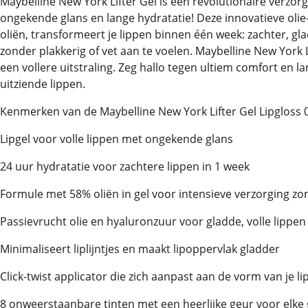
Maybelline New York Lifter Gel is een revolutionaire verzorg
ongekende glans en lange hydratatie! Deze innovatieve olie
oliën, transformeert je lippen binnen één week: zachter, glad
zonder plakkerig of vet aan te voelen. Maybelline New York L
een vollere uitstraling. Zeg hallo tegen ultiem comfort en
uitziende lippen.
Kenmerken van de Maybelline New York Lifter Gel Lipgloss 
Lipgel voor volle lippen met ongekende glans
24 uur hydratatie voor zachtere lippen in 1 week
Formule met 58% oliën in gel voor intensieve verzorging zon
Passievrucht olie en hyaluronzuur voor gladde, volle lippen
Minimaliseert liplijntjes en maakt lipoppervlak gladder
Click-twist applicator die zich aanpast aan de vorm van je l
8 onweerstaanbare tinten met een heerlijke geur voor elke