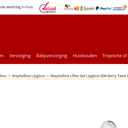
nde werkdag in huis
um
Verzorging
Babyverzorging
Huishouden
Tropische of
loss
>
Maybelline Lipgloss
>
Maybelline Lifter Gel Lipgloss 008 Berry Twis