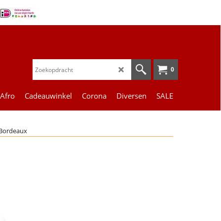
0
 Afro
Cadeauwinkel
Corona
Diversen
SALE
t Bordeaux