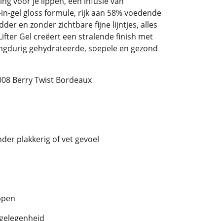
ing voor je lippen, een infusie van
-in-gel gloss formule, rijk aan 58% voedende
der en zonder zichtbare fijne lijntjes, alles
ifter Gel creëert een stralende finish met
 langdurig gehydrateerde, soepele en gezond
008 Berry Twist Bordeaux
der plakkerig of vet gevoel
ippen
 gelegenheid