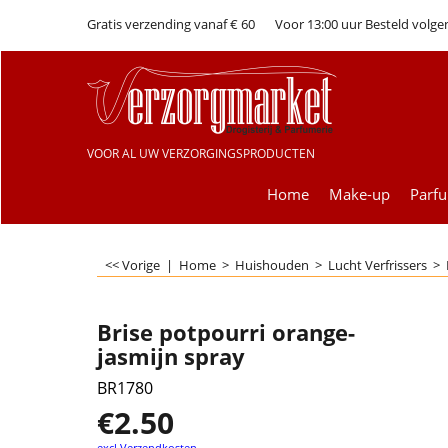
Gratis verzending vanaf € 60
Voor 13:00 uur Besteld volge
VOOR AL UW VERZORGINGSPRODUCTEN
Home
Make-up
Parf
<< Vorige
|
Home
>
Huishouden
>
Lucht Verfrissers
>
Brise potpourri orange-
jasmijn spray
BR1780
€
2.50
excl Verzendkosten