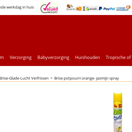
nde werkdag in huis
um
Verzorging
Babyverzorging
Huishouden
Tropische of
Brise-Glade-Lucht Verfrissen
>
Brise potpourri orange- jasmijn spray