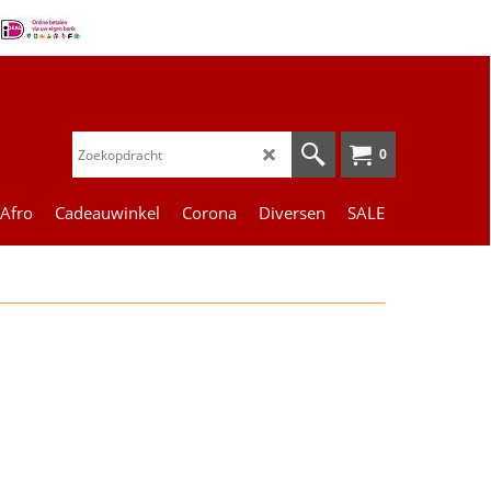
0
 Afro
Cadeauwinkel
Corona
Diversen
SALE