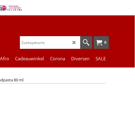
0
 Afro
Cadeauwinkel
Corona
Diversen
SALE
ndpasta 80 ml