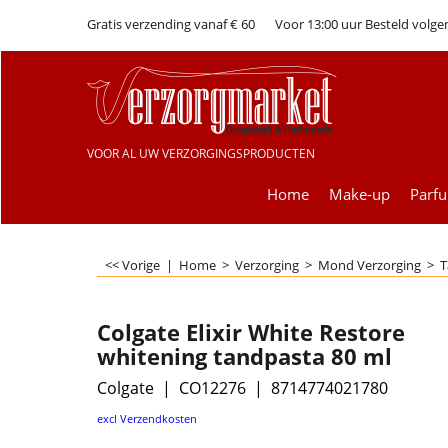
Gratis verzending vanaf € 60
Voor 13:00 uur Besteld volge
VOOR AL UW VERZORGINGSPRODUCTEN
Home
Make-up
Parf
<< Vorige
|
Home
>
Verzorging
>
Mond Verzorging
>
T
Colgate Elixir White Restore
whitening tandpasta 80 ml
Colgate
CO12276
8714774021780
€
4.99
excl Verzendkosten