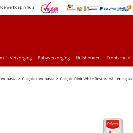
nde werkdag in huis
um
Verzorging
Babyverzorging
Huishouden
Tropische of
andpasta
>
Colgate tandpasta
>
Colgate Elixir White Restore whitening ta