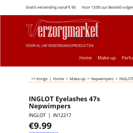
Gratis verzending vanaf € 60
Voor 13:00 uur Besteld volge
VOOR AL UW VERZORGINGSPRODUCTEN
Home
Make-up
Parf
<< Vorige
|
Home
>
Make-up
>
Nepwimpers
>
INGLOT
INGLOT Eyelashes 47s
Nepwimpers
INGLOT
IN12217
€
9.99
excl Verzendkosten