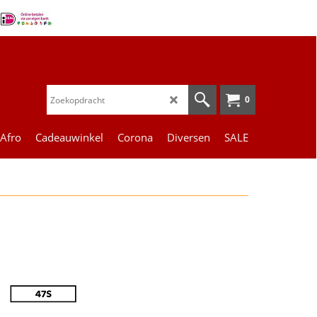
0
 Afro
Cadeauwinkel
Corona
Diversen
SALE