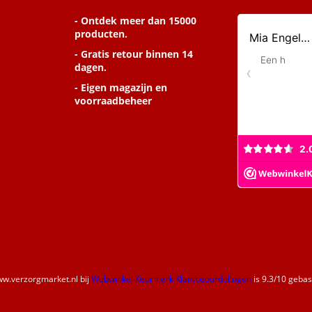
- Ontdek meer dan 15000
producten.
- Gratis retour binnen 14
dagen.
- Eigen magazijn en
voorraadbeheer
w.verzorgmarket.nl
bij
Webwinkel Keurmerk Klantbeoordelingen
is
9.3
/
10
gebase