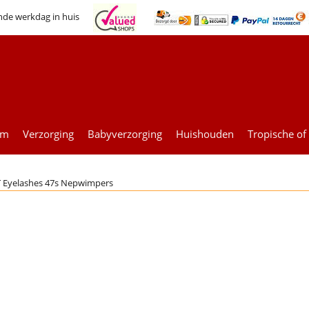
nde werkdag in huis
um
Verzorging
Babyverzorging
Huishouden
Tropische of
 Eyelashes 47s Nepwimpers