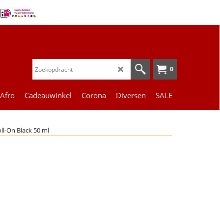
0
 Afro
Cadeauwinkel
Corona
Diversen
SALE
ll-On Black 50 ml