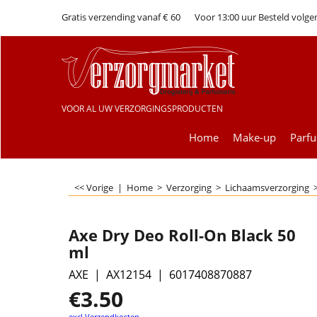
Gratis verzending vanaf € 60
Voor 13:00 uur Besteld volge
VOOR AL UW VERZORGINGSPRODUCTEN
Home
Make-up
Parf
<< Vorige
|
Home
>
Verzorging
>
Lichaamsverzorging
Axe Dry Deo Roll-On Black 50
ml
AXE
AX12154
6017408870887
€
3.50
excl Verzendkosten