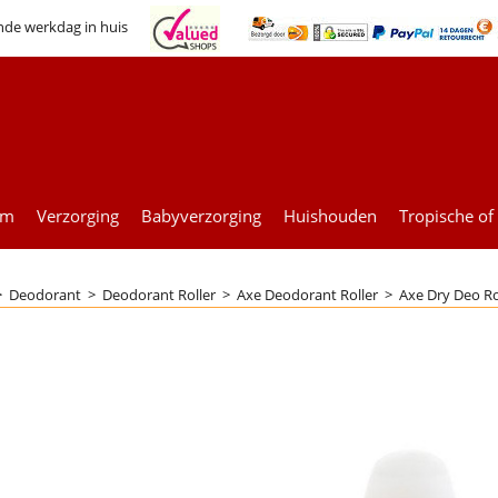
nde werkdag in huis
um
Verzorging
Babyverzorging
Huishouden
Tropische of
>
Deodorant
>
Deodorant Roller
>
Axe Deodorant Roller
>
Axe Dry Deo Ro