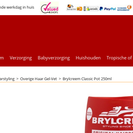
nde werkdag in huis
um
Verzorging
Babyverzorging
Huishouden
Tropische of
rstyling
>
Overige Haar Gel-Vet
>
Brylcreem Classic Pot 250ml