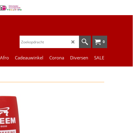
0
 Afro
Cadeauwinkel
Corona
Diversen
SALE