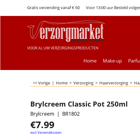
Gratis verzending vanaf € 60
Voor 13:00 uur Besteld volge
VOOR AL UW VERZORGINGSPRODUCTEN
Home
Make-up
Parf
<< Vorige
|
Home
>
Verzorging
>
Haarverzorging
>
Haa
Brylcreem Classic Pot 250ml
Brylcreem
BR1802
€
7.99
excl Verzendkosten