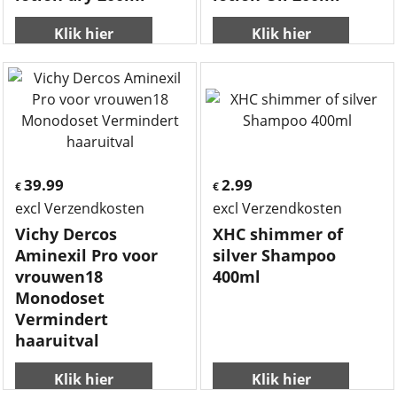
Klik hier
Klik hier
39.99
2.99
€
€
excl Verzendkosten
excl Verzendkosten
Vichy Dercos
XHC shimmer of
Aminexil Pro voor
silver Shampoo
vrouwen18
400ml
Monodoset
Vermindert
haaruitval
Klik hier
Klik hier