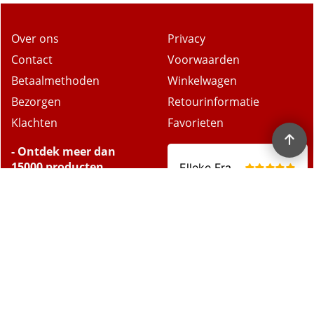
Over ons
Privacy
Contact
Voorwaarden
Betaalmethoden
Winkelwagen
Bezorgen
Retourinformatie
Klachten
Favorieten
- Ontdek meer dan
15000 producten.
- Gratis retour binnen
14 dagen.
- Eigen magazijn en
voorraadbeheer