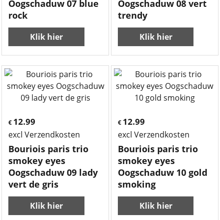
Oogschaduw 07 blue
Oogschaduw 08 vert
rock
trendy
Klik hier
Klik hier
12.99
12.99
€
€
excl Verzendkosten
excl Verzendkosten
Bouriois paris trio
Bouriois paris trio
smokey eyes
smokey eyes
Oogschaduw 09 lady
Oogschaduw 10 gold
vert de gris
smoking
Klik hier
Klik hier