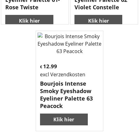
Rose Twiste
Violet Constelle
Klik hier
Klik hier
12.99
€
excl Verzendkosten
Bourjois Intense
Smoky Eyeshadow
Eyeliner Palette 63
Peacock
Klik hier