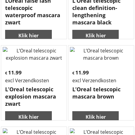
LOreal false lash
L’Oreal telescopic
telescopic
clean definition-
waterproof mascara
lengthening
zwart
mascara black
Klik hier
Klik hier
11.99
11.99
€
€
excl Verzendkosten
excl Verzendkosten
L’Oreal telescopic
L’Oreal telescopic
explosion mascara
mascara brown
zwart
Klik hier
Klik hier