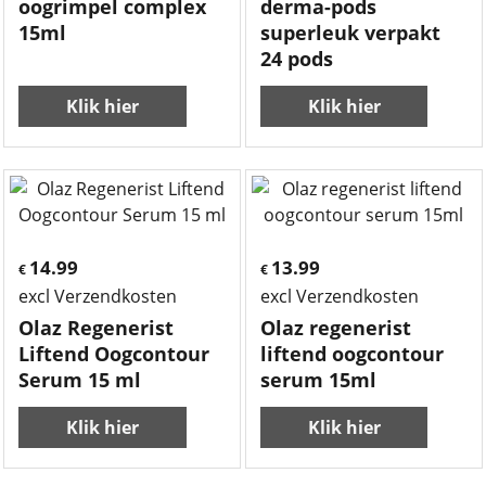
oogrimpel complex
derma-pods
15ml
superleuk verpakt
24 pods
Klik hier
Klik hier
14.99
13.99
€
€
excl Verzendkosten
excl Verzendkosten
Olaz Regenerist
Olaz regenerist
Liftend Oogcontour
liftend oogcontour
Serum 15 ml
serum 15ml
Klik hier
Klik hier