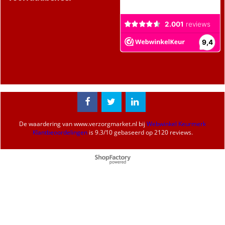
De waardering van
www.verzorgmarket.nl
bij
Webwinkel Keurmerk
Klantbeoordelingen
is
9.3
/
10
gebaseerd op 2120 reviews.
Webwinkel gemaakt met
ShopFactory webwinkel
software.