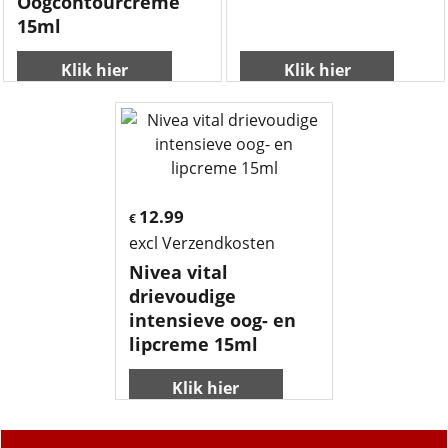
Oogcontourcreme
15ml
Klik hier
Klik hier
12.99
€
excl Verzendkosten
Nivea vital
drievoudige
intensieve oog- en
lipcreme 15ml
Klik hier