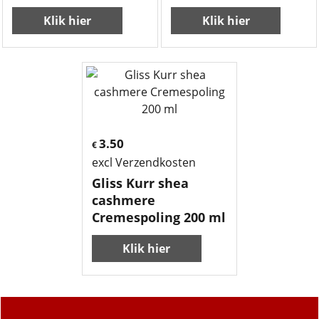
Klik hier
Klik hier
3.50
€
excl Verzendkosten
Gliss Kurr shea
cashmere
Cremespoling 200 ml
Klik hier