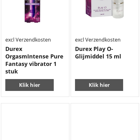
19.99
10.99
€
€
excl Verzendkosten
excl Verzendkosten
Durex
Durex Play O-
OrgasmIntense Pure
Glijmiddel 15 ml
Fantasy vibrator 1
stuk
Klik hier
Klik hier