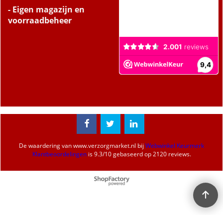
- Eigen magazijn en
voorraadbeheer
De waardering van
www.verzorgmarket.nl
bij
Webwinkel Keurmerk
Klantbeoordelingen
is
9.3
/
10
gebaseerd op 2120 reviews.
Webwinkel gemaakt met
ShopFactory webwinkel
software.