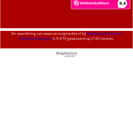
De waardering van
www.verzorgmarket.nl
bij
Webwinkel Keurmerk
Klantbeoordelingen
is
9.3
/
10
gebaseerd op 2120 reviews.
Webwinkel gemaakt met
ShopFactory webwinkel
software.