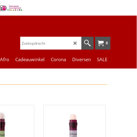
0
 Afro
Cadeauwinkel
Corona
Diversen
SALE