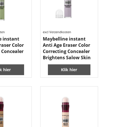
sten
excl Verzendkosten
e instant
Maybelline instant
raser Color
Anti Age Eraser Color
 Concealer
Correcting Concealer
Brightens Salow Skin
ik hier
Klik hier