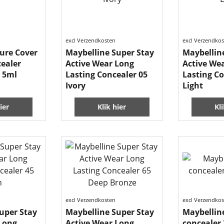
excl Verzendkosten
excl Verzendko
ure Cover
Maybelline Super Stay
Maybellin
ealer
Active Wear Long
Active We
 5ml
Lasting Concealer 05
Lasting Co
Ivory
Light
ier
Klik hier
Kl
excl Verzendkosten
excl Verzendko
uper Stay
Maybelline Super Stay
Maybellin
Long
Active Wear Long
concealer