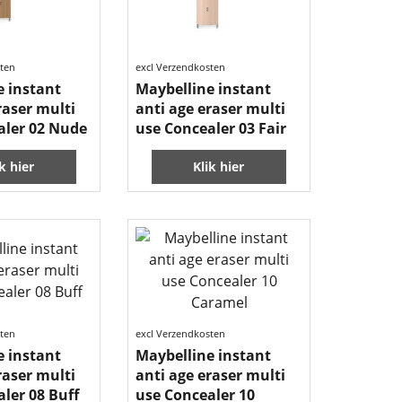
sten
excl Verzendkosten
e instant
Maybelline instant
raser multi
anti age eraser multi
aler 02 Nude
use Concealer 03 Fair
ik hier
Klik hier
sten
excl Verzendkosten
e instant
Maybelline instant
raser multi
anti age eraser multi
ler 08 Buff
use Concealer 10