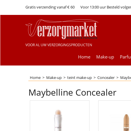
Gratis verzending vanaf € 60
Voor 13:00 uur Besteld volge
VOOR AL UW VERZORGINGSPRODUCTEN
Home
Make-up
Parf
Home
>
Make-up
>
teint make-up
>
Concealer
>
Maybe
Maybelline Concealer