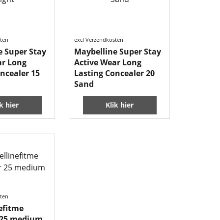
sten
excl Verzendkosten
e Super Stay
Maybelline Super Stay
ar Long
Active Wear Long
ncealer 15
Lasting Concealer 20
Sand
ik hier
Klik hier
sten
efitme
 25 medium