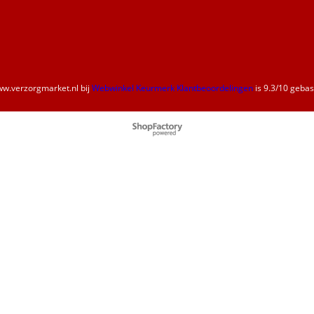
w.verzorgmarket.nl
bij
Webwinkel Keurmerk Klantbeoordelingen
is
9.3
/
10
gebase
Webwinkel gemaakt met
ShopFactory webwinkel
software.