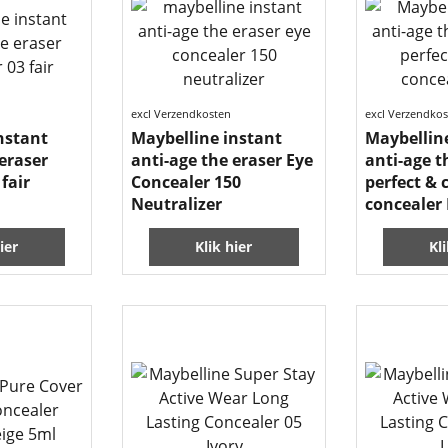
excl Verzendkosten
excl Verzendko
nstant
Maybelline instant
Maybellin
 eraser
anti-age the eraser Eye
anti-age t
fair
Concealer 150
perfect & 
Neutralizer
concealer 
ier
Klik hier
Kl