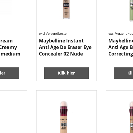
excl Verzendkosten
excl Verzendko
Dream
Maybelline Instant
Maybellin
 Creamy
Anti Age De Eraser Eye
Anti Age E
0 medium
Concealer 02 Nude
Correcting
ier
Klik hier
Kl