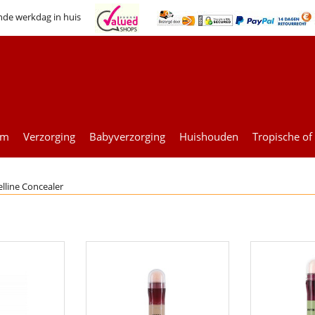
nde werkdag in huis
um
Verzorging
Babyverzorging
Huishouden
Tropische of
lline Concealer