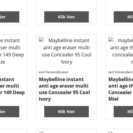
ier
Klik hier
Kl
excl Verzendkosten
excl Verzendko
nstant
Maybelline instant
Maybellin
ser multi
anti age eraser multi
anti age t
r 149 Deep
use Concealer 95 Cool
Concealer
Ivory
Miel
ier
Klik hier
Kl