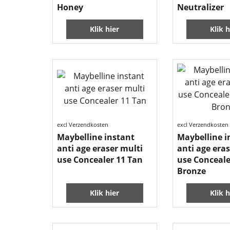
Honey
Neutralizer
Klik hier
Klik h
excl Verzendkosten
excl Verzendkosten
Maybelline instant
Maybelline i
anti age eraser multi
anti age era
use Concealer 11 Tan
use Conceale
Bronze
Klik hier
Klik h