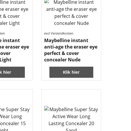
sten
excl Verzendkosten
e instant
Maybelline instant
he eraser eye
anti-age the eraser eye
cover
perfect & cover
Light
concealer Nude
ik hier
Klik hier