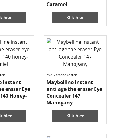
Caramel
ik hier
Klik hier
sten
excl Verzendkosten
e instant
Maybelline instant
he eraser Eye
anti age the eraser Eye
 140 Honey-
Concealer 147
Mahogany
ik hier
Klik hier