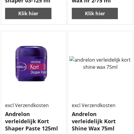
Andrelon super style
Andrelon super style
shaper 03-125 ml
wax nr 2-75 ml
Klik hier
Klik hier
4.99
3.50
€
€
excl Verzendkosten
excl Verzendkosten
Andrelon
Andrelon
verleidelijk Kort
verleidelijk Kort