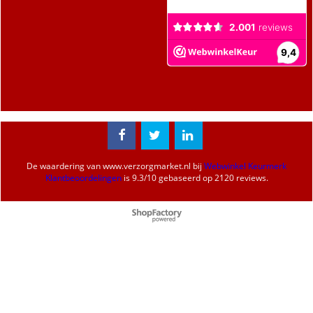
De waardering van
www.verzorgmarket.nl
bij
Webwinkel Keurmerk
Klantbeoordelingen
is
9.3
/
10
gebaseerd op 2120 reviews.
Webwinkel gemaakt met
ShopFactory webwinkel
software.