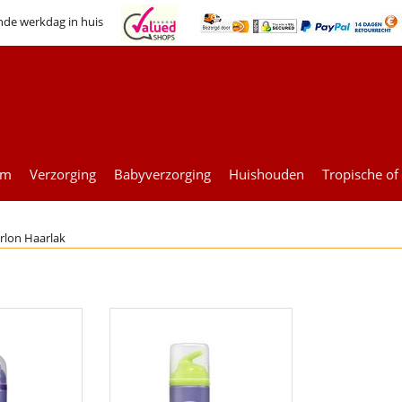
nde werkdag in huis
um
Verzorging
Babyverzorging
Huishouden
Tropische of
rlon Haarlak