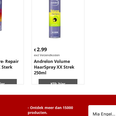
2.99
€
excl Verzendkosten
e- Repair
Andrelon Volume
 Sterk
HaarSpray XX Strek
250ml
ier
Klik hier
- Ontdek meer dan 15000
producten.