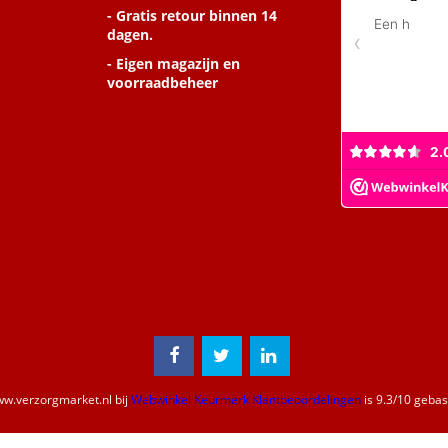
- Gratis retour binnen 14
dagen.
- Eigen magazijn en
voorraadbeheer
w.verzorgmarket.nl
bij
Webwinkel Keurmerk Klantbeoordelingen
is
9.3
/
10
gebase