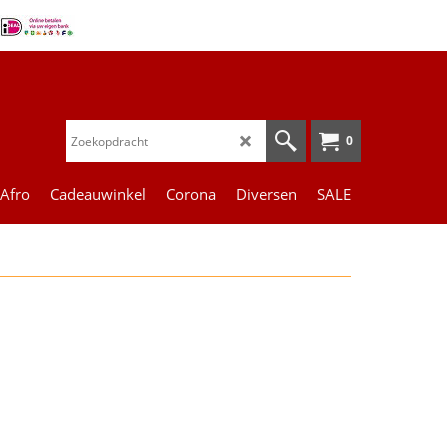
0
 Afro
Cadeauwinkel
Corona
Diversen
SALE