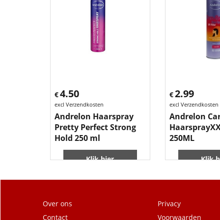
4.50
2.99
€
€
excl Verzendkosten
excl Verzendkosten
Andrelon Haarspray
Andrelon Car
Pretty Perfect Strong
HaarsprayXX
Hold 250 ml
250ML
Klik hier
Klik h
Over ons
Privacy
Contact
Voorwaarden