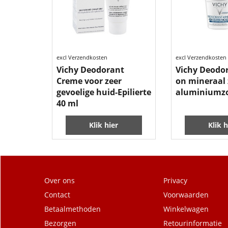
7.99
8.99
€
€
excl Verzendkosten
excl Verzendkosten
Vichy Deodorant
Vichy Deodor
Creme voor zeer
on mineraal
gevoelige huid-Epilierte
aluminiumzo
40 ml
Klik hier
Klik h
Over ons
Privacy
Contact
Voorwaarden
Betaalmethoden
Winkelwagen
Bezorgen
Retourinformatie