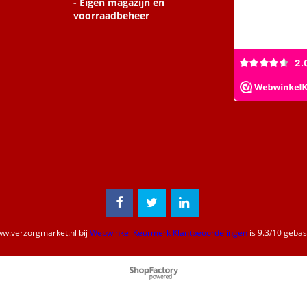
- Eigen magazijn en
voorraadbeheer
w.verzorgmarket.nl
bij
Webwinkel Keurmerk Klantbeoordelingen
is
9.3
/
10
gebase
Webwinkel gemaakt met
ShopFactory webwinkel
software.