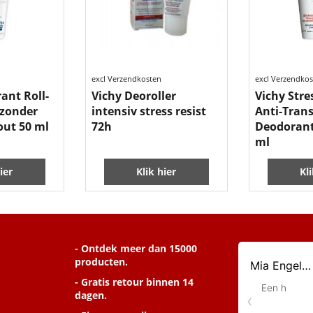
7.99
7.99
€
€
excl Verzendkosten
excl Verzendko
ant Roll-
Vichy Deoroller
Vichy Stre
 zonder
intensiv stress resist
Anti-Tran
ut 50 ml
72h
Deodorant
ml
ier
Klik hier
Kl
- Ontdek meer dan 15000
producten.
- Gratis retour binnen 14
dagen.