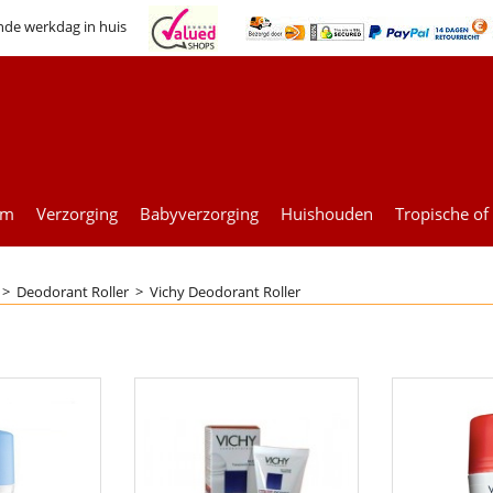
nde werkdag in huis
um
Verzorging
Babyverzorging
Huishouden
Tropische of
>
Deodorant Roller
>
Vichy Deodorant Roller