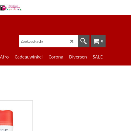
0
 Afro
Cadeauwinkel
Corona
Diversen
SALE