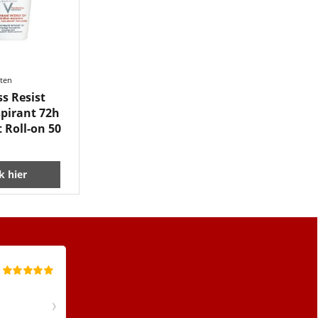
sten
ss Resist
spirant 72h
 Roll-on 50
ik hier