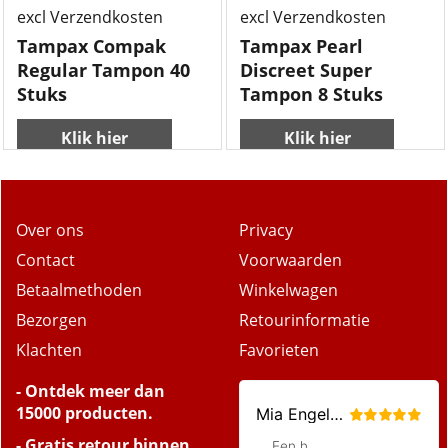
excl Verzendkosten
excl Verzendkosten
Tampax Compak
Tampax Pearl
Regular Tampon 40
Discreet Super
Stuks
Tampon 8 Stuks
Klik hier
Klik hier
Over ons
Privacy
Contact
Voorwaarden
Betaalmethoden
Winkelwagen
Bezorgen
Retourinformatie
Klachten
Favorieten
- Ontdek meer dan
15000 producten.
- Gratis retour binnen