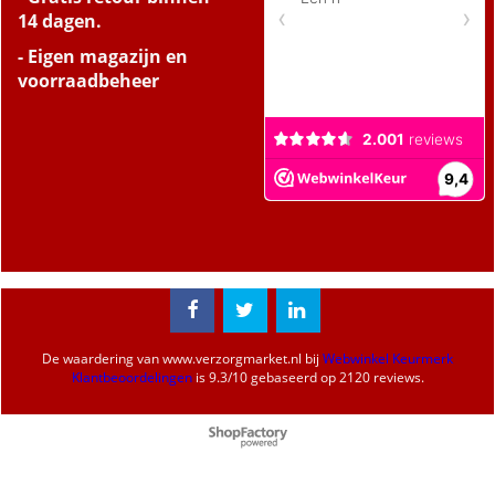
14 dagen.
- Eigen magazijn en
voorraadbeheer
De waardering van
www.verzorgmarket.nl
bij
Webwinkel Keurmerk
Klantbeoordelingen
is
9.3
/
10
gebaseerd op 2120 reviews.
Webwinkel gemaakt met
ShopFactory webwinkel
software.