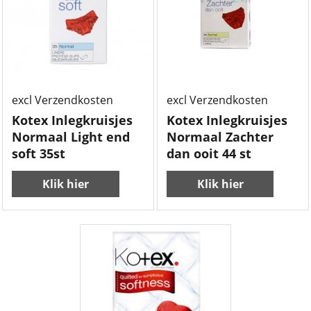
2.99
4.99
€
€
excl Verzendkosten
excl Verzendkosten
Kotex Inlegkruisjes
Kotex Inlegkruisjes
Normaal Light end
Normaal Zachter
soft 35st
dan ooit 44 st
Klik hier
Klik hier