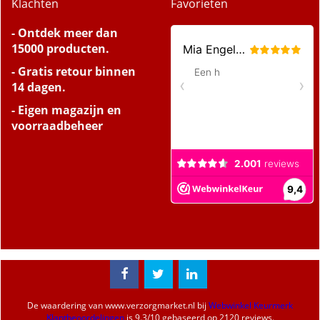
Klachten
Favorieten
- Ontdek meer dan
15000 producten.
- Gratis retour binnen
14 dagen.
- Eigen magazijn en
voorraadbeheer
De waardering van
www.verzorgmarket.nl
bij
Webwinkel Keurmerk
Klantbeoordelingen
is
9.3
/
10
gebaseerd op 2120 reviews.