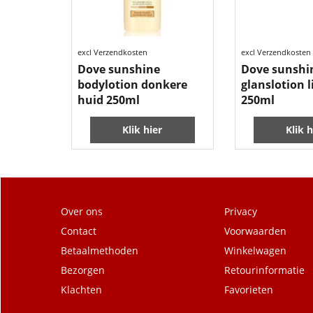
excl Verzendkosten
excl Verzendkosten
Dove sunshine
Dove sunshi
bodylotion donkere
glanslotion l
huid 250ml
250ml
Klik hier
Klik h
Over ons
Privacy
Contact
Voorwaarden
Betaalmethoden
Winkelwagen
Bezorgen
Retourinformatie
Klachten
Favorieten