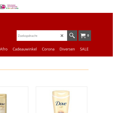
0
 Afro
Cadeauwinkel
Corona
Diversen
SALE