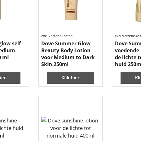
excl Verzendkosten
excl Verzendko
glow self
Dove Summer Glow
Dove Sum
medium
Beauty Body Lotion
voedende 
0 ml
voor Medium to Dark
de lichte 
Skin 250ml
huid 250m
ier
Klik hier
Kl