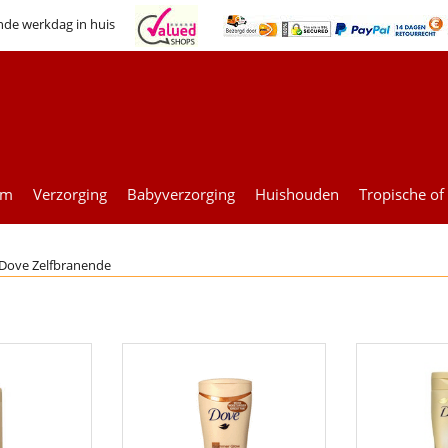
nde werkdag in huis
um
Verzorging
Babyverzorging
Huishouden
Tropische of
Dove Zelfbranende