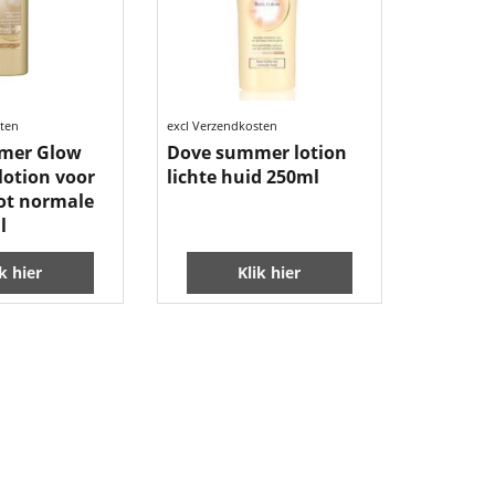
sten
excl Verzendkosten
mer Glow
Dove summer lotion
lotion voor
lichte huid 250ml
tot normale
l
ik hier
Klik hier