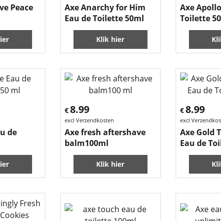
ve Peace
Axe Anarchy for Him
Axe Apollo
Eau de Toilette 50ml
Toilette 5
ier
Klik hier
Kl
8.99
8.99
€
€
excl Verzendkosten
excl Verzendko
au de
Axe fresh aftershave
Axe Gold 
l
balm100ml
Eau de Toi
ier
Klik hier
Kl