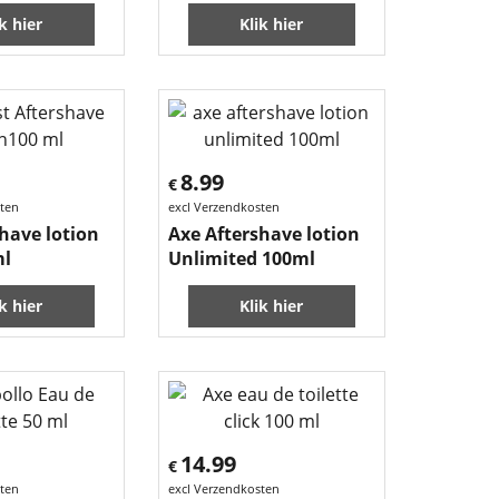
ik hier
Klik hier
8.99
€
sten
excl Verzendkosten
have lotion
Axe Aftershave lotion
ml
Unlimited 100ml
ik hier
Klik hier
14.99
€
sten
excl Verzendkosten