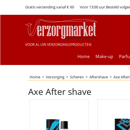
Gratis verzending vanaf € 60
Voor 13:00 uur Besteld volge
VOOR AL UW VERZORGINGSPRODUCTEN
Home
Make-up
Parf
Home
>
Verzorging
>
Scheren
>
Aftershave
>
Axe Afte
Axe After shave