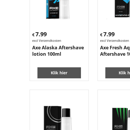
7.99
7.99
€
€
excl Verzendkosten
excl Verzendkosten
Axe Alaska Aftershave
Axe Fresh A
lotion 100ml
Aftershave 1
Klik hier
Klik h