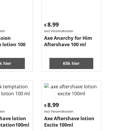
8.99
€
sten
excl Verzendkosten
nsion
Axe Anarchy for Him
 lotion 100
Aftershave 100 ml
ik hier
Klik hier
8.99
€
sten
excl Verzendkosten
have lotion
Axe Aftershave lotion
tation100ml
Excite 100ml