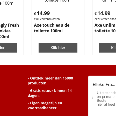
14.99
14.99
€
€
excl Verzendkosten
excl Verzendko
ngly Fresh
Axe touch eau de
Axe unlim
okies
toilette 100ml
toilette 1
100ml
ier
Klik hier
Kl
- Ontdek meer dan 15000
producten.
- Gratis retour binnen 14
dagen.
- Eigen magazijn en
voorraadbeheer