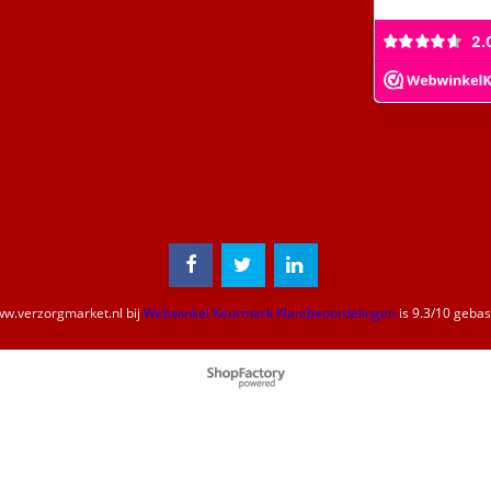
w.verzorgmarket.nl
bij
Webwinkel Keurmerk Klantbeoordelingen
is
9.3
/
10
gebase
Webwinkel gemaakt met
ShopFactory webwinkel
software.