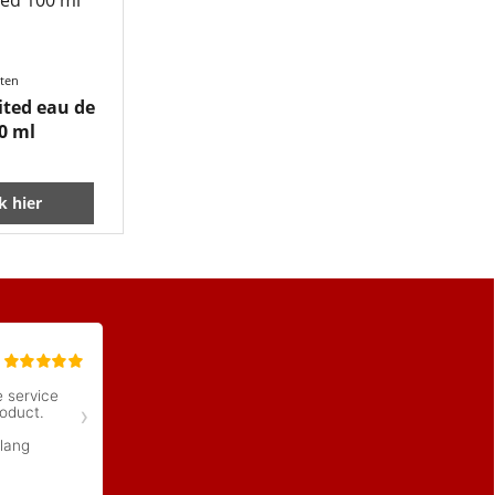
sten
ited eau de
00 ml
ik hier