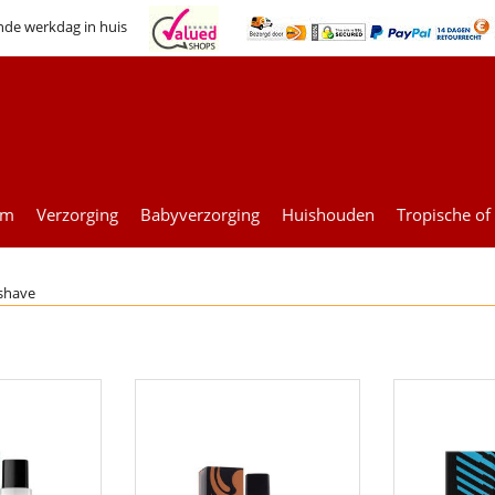
nde werkdag in huis
um
Verzorging
Babyverzorging
Huishouden
Tropische of
rshave