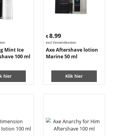
8.99
€
sten
excl Verzendkosten
g Mint Ice
Axe Aftershave lotion
rshave 100 ml
Marine 50 ml
ik hier
Klik hier