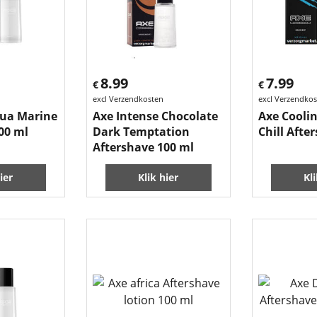
8.99
7.99
€
€
excl Verzendkosten
excl Verzendko
qua Marine
Axe Intense Chocolate
Axe Coolin
00 ml
Dark Temptation
Chill Afte
Aftershave 100 ml
ier
Klik hier
Kl