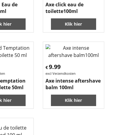
 Eau de
Axe click eau de
0ml
toilette100ml
ik hier
Klik hier
9.99
€
sten
excl Verzendkosten
Temptation
Axe intense aftershave
lette 50ml
balm 100ml
ik hier
Klik hier