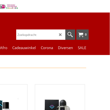
0
 Afro
Cadeauwinkel
Corona
Diversen
SALE