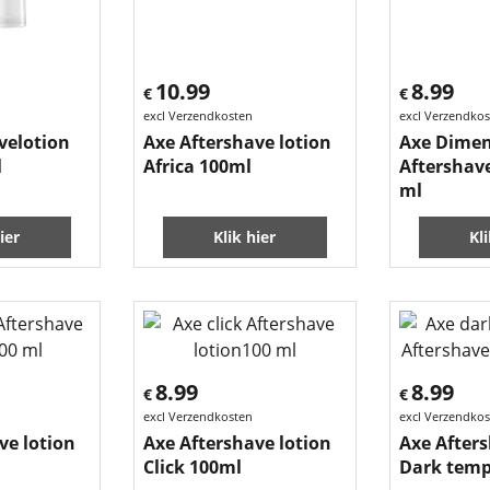
10.99
8.99
€
€
excl Verzendkosten
excl Verzendko
velotion
Axe Aftershave lotion
Axe Dime
l
Africa 100ml
Aftershave
ml
ier
Klik hier
Kl
8.99
8.99
€
€
excl Verzendkosten
excl Verzendko
ve lotion
Axe Aftershave lotion
Axe Afters
Click 100ml
Dark temp