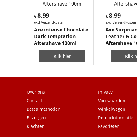
8.99
8.99
€
€
excl Verzendkosten
excl Verzendkosten
Axe intense Chocolate
Axe Surprisi
Dark Temptation
Leather & Co
Aftershave 100ml
Aftershave 
Klik hier
Klik h
Over ons
Privacy
Contact
Voorwaarden
Betaalmethoden
Winkelwagen
Bezorgen
Retourinformatie
Klachten
Favorieten