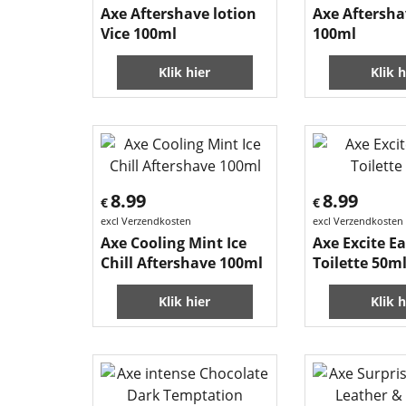
Axe Aftershave lotion
Axe Aftersha
Vice 100ml
100ml
Klik hier
Klik h
8.99
8.99
€
€
excl Verzendkosten
excl Verzendkosten
Axe Cooling Mint Ice
Axe Excite E
Chill Aftershave 100ml
Toilette 50m
Klik hier
Klik h