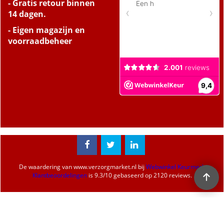
- Gratis retour binnen
14 dagen.
- Eigen magazijn en
voorraadbeheer
De waardering van
www.verzorgmarket.nl
bij
Webwinkel Keurmerk
Klantbeoordelingen
is
9.3
/
10
gebaseerd op 2120 reviews.
Webwinkel gemaakt met
ShopFactory webwinkel
software.