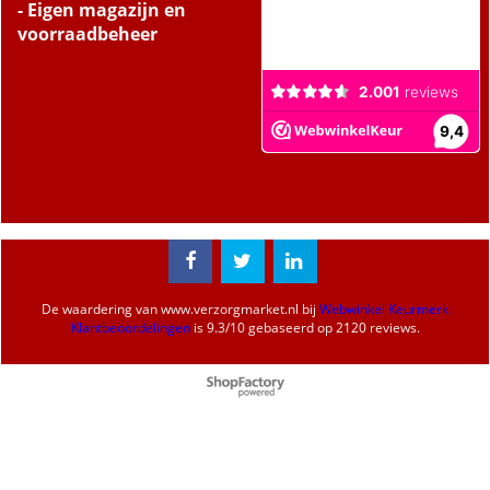
- Eigen magazijn en
voorraadbeheer
De waardering van
www.verzorgmarket.nl
bij
Webwinkel Keurmerk
Klantbeoordelingen
is
9.3
/
10
gebaseerd op 2120 reviews.
Webwinkel gemaakt met
ShopFactory webwinkel
software.