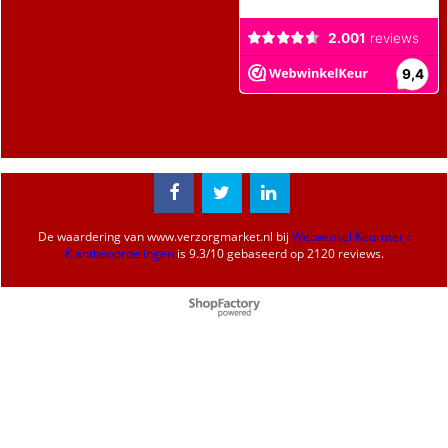
De waardering van
www.verzorgmarket.nl
bij
Webwinkel Keurmerk
Klantbeoordelingen
is
9.3
/
10
gebaseerd op 2120 reviews.
Webwinkel gemaakt met
ShopFactory webwinkel
software.