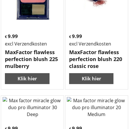
9.99
9.99
€
€
excl Verzendkosten
excl Verzendkosten
MaxFactor flawless
MaxFactor flawless
perfection blush 225
perfection blush 220
mulberry
classic rose
Klik hier
Klik hier
9.99
9.99
€
€