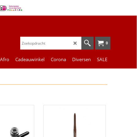
0
 Afro
Cadeauwinkel
Corona
Diversen
SALE