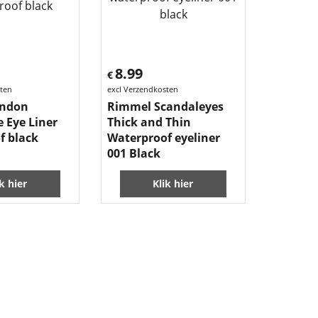
8.99
€
sten
excl Verzendkosten
ondon
Rimmel Scandaleyes
 Eye Liner
Thick and Thin
f black
Waterproof eyeliner
001 Black
ik hier
Klik hier