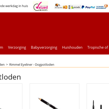
nde werkdag in huis
um
Verzorging
Babyverzorging
Huishouden
Tropische of
oden
>
Rimmel Eyeliner - Oogpotloden
tloden