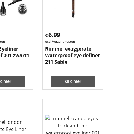
6.99
€
sten
excl Verzendkosten
Eyeliner
Rimmel exaggerate
f 001 zwart1
Waterproof eye definer
211 Sable
ik hier
Klik hier