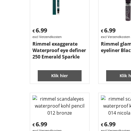
6.99
6.99
€
€
excl Verzendkosten
excl Verzendkosten
Rimmel exaggerate
Rimmel glam
Waterproof eye definer
eyeliner Bla
250 Emerald Sparkle
Klik hier
Klik h
6.99
6.99
€
€
excl Verzendkosten
excl Verzendkosten