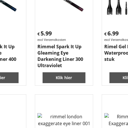
5.99
6.99
€
€
excl Verzendkosten
excl Verzendko
 It Up
Rimmel Spark It Up
Rimel Gel 
e
Gleaming Eye
Waterproo
ner 400
Darkening Liner 300
stuk
Ultraviolet
ier
Klik hier
Kl