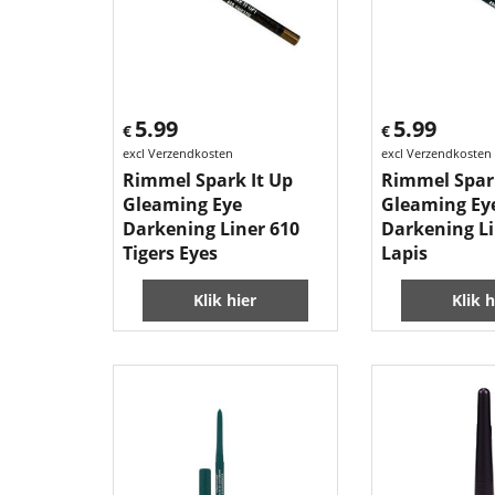
5.99
5.99
€
€
excl Verzendkosten
excl Verzendkosten
Rimmel Spark It Up
Rimmel Spark
Gleaming Eye
Gleaming Ey
Darkening Liner 610
Darkening Li
Tigers Eyes
Lapis
Klik hier
Klik h