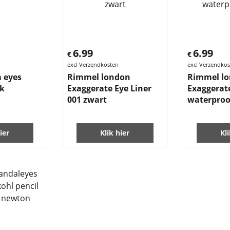
6.99
6.99
€
€
excl Verzendkosten
excl Verzendko
 eyes
Rimmel london
Rimmel l
ck
Exaggerate Eye Liner
Exaggerate
001 zwart
waterproo
ier
Klik hier
Kl