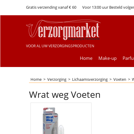
Gratis verzending vanaf € 60
Voor 13:00 uur Besteld volge
VOOR AL UW VERZORGINGSPRODUCTEN
Home
Make-up
Parf
Home
>
Verzorging
>
Lichaamsverzorging
>
Voeten
>
W
Wrat weg Voeten