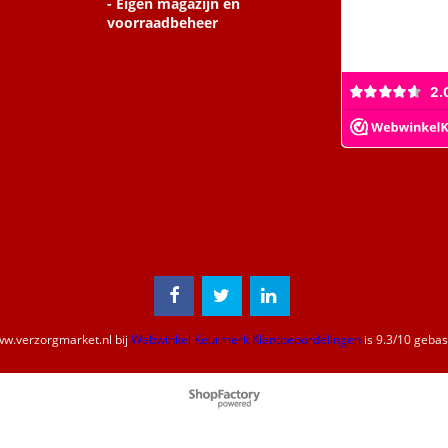
- Eigen magazijn en
voorraadbeheer
w.verzorgmarket.nl
bij
Webwinkel Keurmerk Klantbeoordelingen
is
9.3
/
10
gebase
Webwinkel gemaakt met
ShopFactory webwinkel
software.