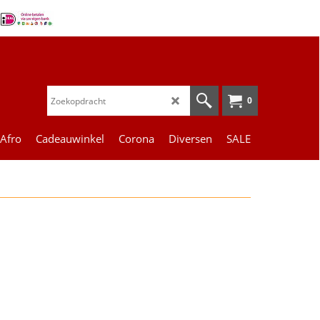
0
 Afro
Cadeauwinkel
Corona
Diversen
SALE