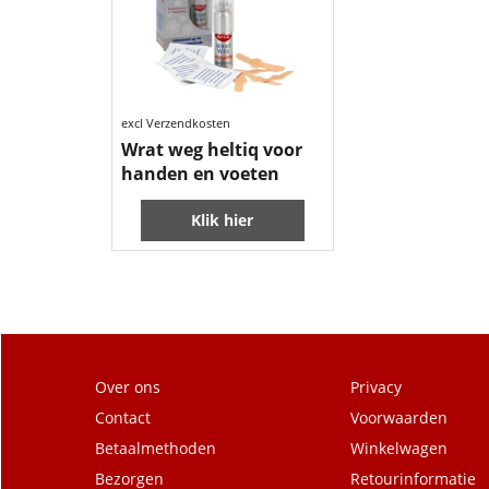
12.99
€
excl Verzendkosten
Wrat weg heltiq voor
handen en voeten
Klik hier
Over ons
Privacy
Contact
Voorwaarden
Betaalmethoden
Winkelwagen
Bezorgen
Retourinformatie