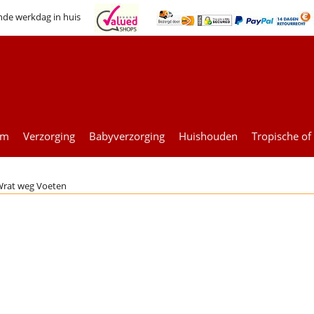
nde werkdag in huis
um
Verzorging
Babyverzorging
Huishouden
Tropische of
rat weg Voeten