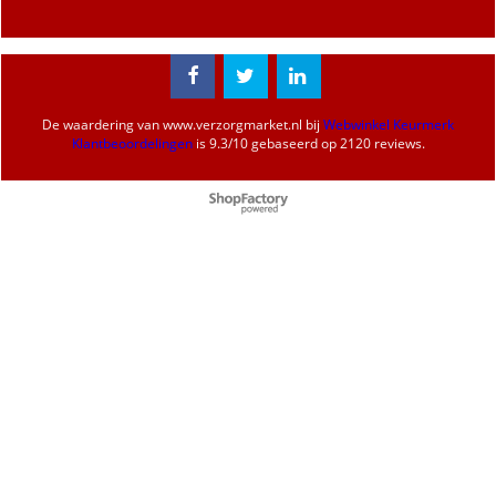
De waardering van
www.verzorgmarket.nl
bij
Webwinkel Keurmerk
Klantbeoordelingen
is
9.3
/
10
gebaseerd op 2120 reviews.
Webwinkel gemaakt met
ShopFactory webwinkel
software.