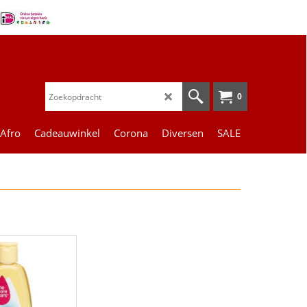
0
 Afro
Cadeauwinkel
Corona
Diversen
SALE