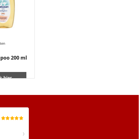
sten
poo 200 ml
ik hier