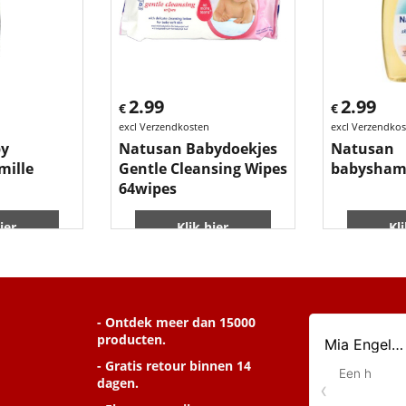
2.99
2.99
€
€
excl Verzendkosten
excl Verzendko
by
Natusan Babydoekjes
Natusan
ille
Gentle Cleansing Wipes
babysham
64wipes
ier
Klik hier
Kl
- Ontdek meer dan 15000
producten.
- Gratis retour binnen 14
dagen.