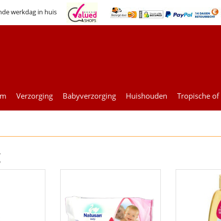
nde werkdag in huis
um
Verzorging
Babyverzorging
Huishouden
Tropische of
g