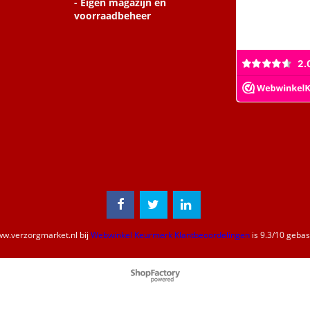
- Eigen magazijn en
voorraadbeheer
w.verzorgmarket.nl
bij
Webwinkel Keurmerk Klantbeoordelingen
is
9.3
/
10
gebase
Webwinkel gemaakt met
ShopFactory webwinkel
software.