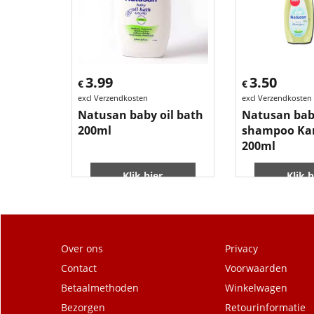
3.99
3.50
€
€
excl Verzendkosten
excl Verzendkosten
Natusan baby oil bath
Natusan ba
200ml
shampoo Kam
200ml
Klik hier
Klik h
Over ons
Privacy
Contact
Voorwaarden
Betaalmethoden
Winkelwagen
Bezorgen
Retourinformatie