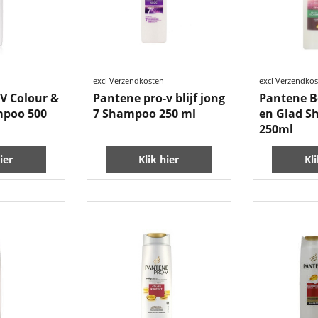
excl Verzendkosten
excl Verzendko
V Colour &
Pantene pro-v blijf jong
Pantene B
mpoo 500
7 Shampoo 250 ml
en Glad 
250ml
ier
Klik hier
Kl