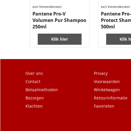
excl Verzendkosten
excl Verzendkosten
Pantene Pro-V
Pantene Pro
Volumen Pur Shampoo
Protect Sha
250ml
500ml
Klik hier
Klik h
Over ons
Privacy
Contact
Voorwaarden
Betaalmethoden
Winkelwagen
Bezorgen
Retourinformatie
Klachten
Favorieten