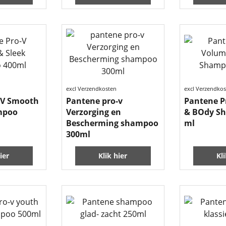
excl Verzendkosten
excl Verzendko
-V Smooth
Pantene pro-v
Pantene P
mpoo
Verzorging en
& BOdy S
Bescherming shampoo
ml
300ml
ier
Klik hier
Kl