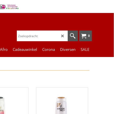
0
 Afro
Cadeauwinkel
Corona
Diversen
SALE