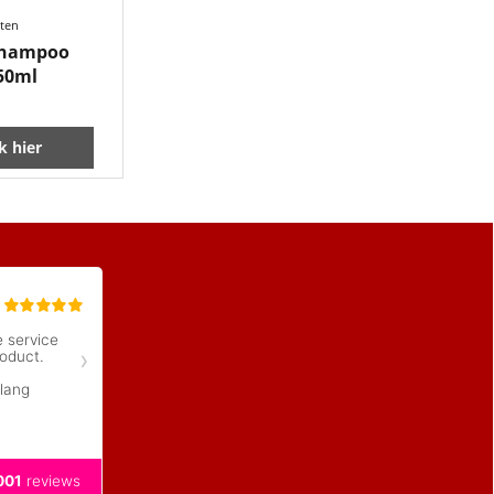
sten
shampoo
250ml
ik hier