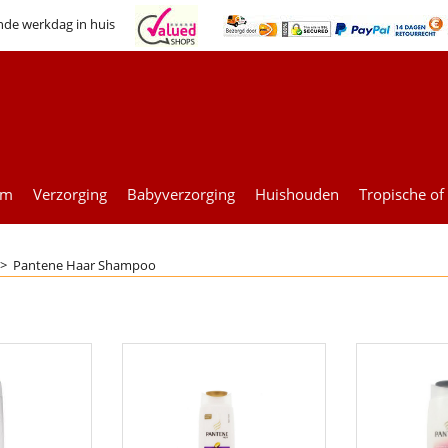
nde werkdag in huis
um
Verzorging
Babyverzorging
Huishouden
Tropische of
>
Pantene Haar Shampoo