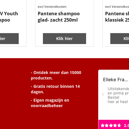
excl Verzendkosten
excl Verzendko
-V Youth
Pantene shampoo
Pantene 
mpoo
glad- zacht 250ml
klassiek 
ier
Klik hier
Kl
- Ontdek meer dan 15000
producten.
- Gratis retour binnen 14
dagen.
- Eigen magazijn en
voorraadbeheer