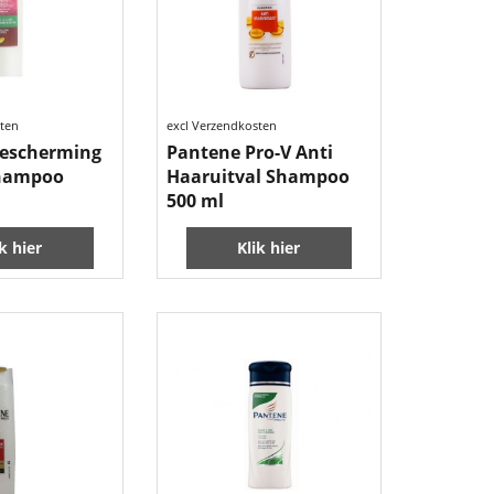
sten
excl Verzendkosten
escherming
Pantene Pro-V Anti
Shampoo
Haaruitval Shampoo
500 ml
ik hier
Klik hier