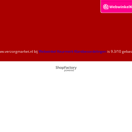
w.verzorgmarket.nl
bij
Webwinkel Keurmerk Klantbeoordelingen
is
9.3
/
10
gebase
Webwinkel gemaakt met
ShopFactory webwinkel
software.