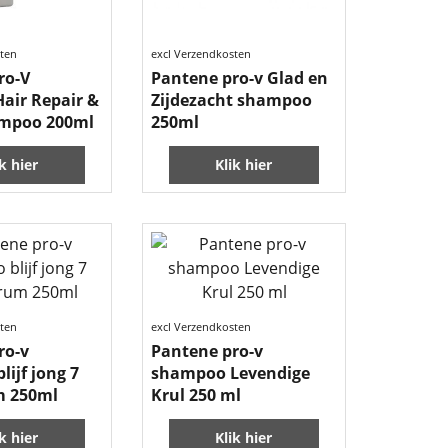
sten
excl Verzendkosten
ro-V
Pantene pro-v Glad en
air Repair &
Zijdezacht shampoo
ampoo 200ml
250ml
ik hier
Klik hier
sten
excl Verzendkosten
ro-v
Pantene pro-v
ijf jong 7
shampoo Levendige
m 250ml
Krul 250 ml
ik hier
Klik hier