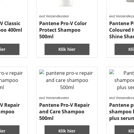
excl Verzendkosten
excl Verzendko
V Classic
Pantene Pro-V Color
Pantene P
oo 400ml
Protect Shampoo
Coloured H
500ml
Shine Sh
ier
Klik hier
Kl
excl Verzendkosten
excl Verzendko
V Repair
Pantene Pro-V Repair
Pantene p
hampoo
and Care Shampoo
shampoo bl
500ml
plus seru
ier
Klik hier
Kl