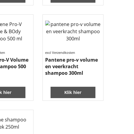
sten
excl Verzendkosten
ro-V Volume
Pantene pro-v volume
hampoo 500
en veerkracht
shampoo 300ml
ik hier
Klik hier