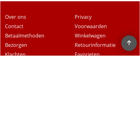
Over ons
Privacy
Contact
Voorwaarden
Betaalmethoden
Winkelwagen
Bezorgen
Retourinformatie
Klachten
Favorieten
- Ontdek meer dan
15000 producten.
- Gratis retour binnen
14 dagen.
- Eigen magazijn en
voorraadbeheer