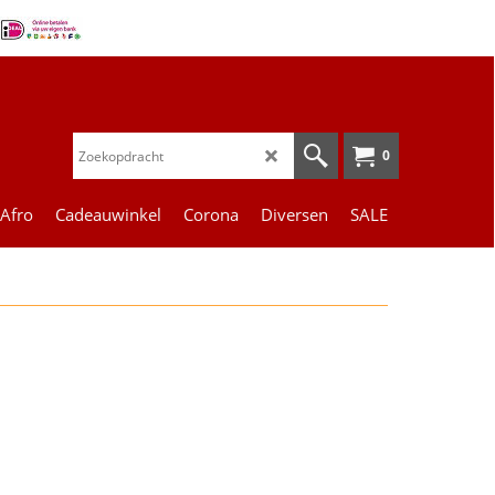
0
 Afro
Cadeauwinkel
Corona
Diversen
SALE