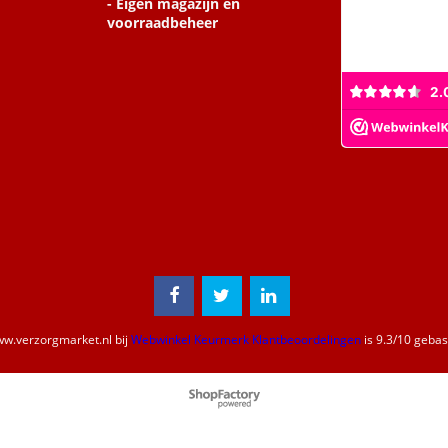
- Eigen magazijn en
voorraadbeheer
w.verzorgmarket.nl
bij
Webwinkel Keurmerk Klantbeoordelingen
is
9.3
/
10
gebase
Webwinkel gemaakt met
ShopFactory webwinkel
software.