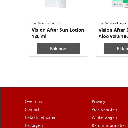
14.99
14.99
€
€
excl Verzendkosten
excl Verzendkosten
Vision After Sun Lotion
Vision After 
180 ml
Aloe Vera 18
Klik hier
Klik h
Over ons
Privacy
Contact
Voorwaarden
Betaalmethoden
Winkelwagen
Bezorgen
Retourinformatie