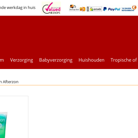
nde werkdag in huis
um
Verzorging
Babyverzorging
Huishouden
Tropische of
n Afterzon