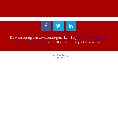
De waardering van
www.verzorgmarket.nl
bij
Webwinkel Keurmerk
Klantbeoordelingen
is
9.3
/
10
gebaseerd op 2120 reviews.
Webwinkel gemaakt met
ShopFactory webwinkel
software.