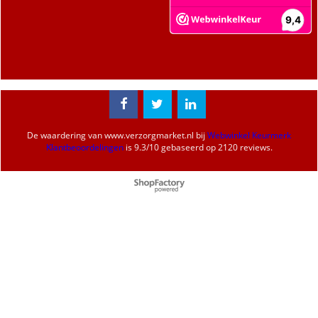
De waardering van
www.verzorgmarket.nl
bij
Webwinkel Keurmerk
Klantbeoordelingen
is
9.3
/
10
gebaseerd op 2120 reviews.
Webwinkel gemaakt met
ShopFactory webwinkel
software.