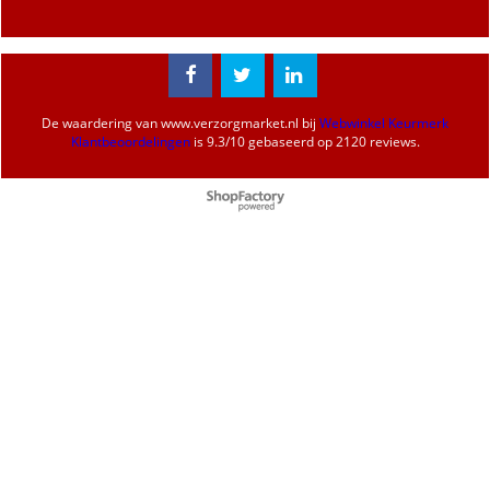
De waardering van
www.verzorgmarket.nl
bij
Webwinkel Keurmerk
Klantbeoordelingen
is
9.3
/
10
gebaseerd op 2120 reviews.
Webwinkel gemaakt met
ShopFactory webwinkel
software.