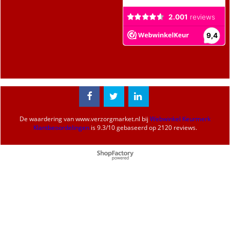
De waardering van
www.verzorgmarket.nl
bij
Webwinkel Keurmerk
Klantbeoordelingen
is
9.3
/
10
gebaseerd op 2120 reviews.
Webwinkel gemaakt met
ShopFactory webwinkel
software.