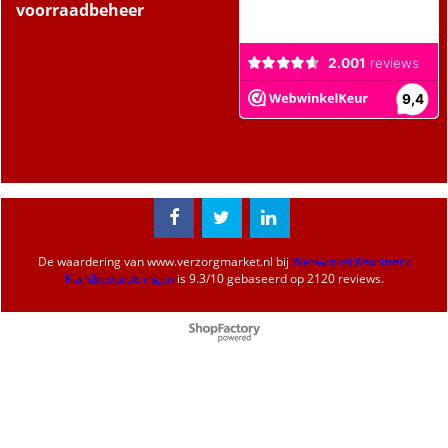
voorraadbeheer
De waardering van
www.verzorgmarket.nl
bij
Webwinkel Keurmerk
Klantbeoordelingen
is
9.3
/
10
gebaseerd op 2120 reviews.
Webwinkel gemaakt met
ShopFactory webwinkel
software.