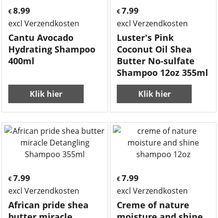
8.99
7.99
€
€
excl Verzendkosten
excl Verzendkosten
Cantu Avocado
Luster's Pink
Hydrating Shampoo
Coconut Oil Shea
400ml
Butter No-sulfate
Shampoo 12oz 355ml
Klik hier
Klik hier
7.99
7.99
€
€
excl Verzendkosten
excl Verzendkosten
African pride shea
Creme of nature
butter miracle
moisture and shine