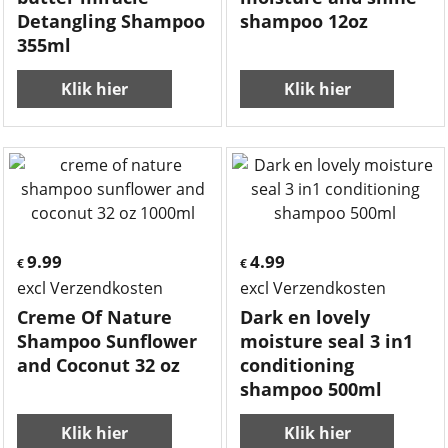
Detangling Shampoo
shampoo 12oz
355ml
Klik hier
Klik hier
9.99
4.99
€
€
excl Verzendkosten
excl Verzendkosten
Creme Of Nature
Dark en lovely
Shampoo Sunflower
moisture seal 3 in1
and Coconut 32 oz
conditioning
shampoo 500ml
Klik hier
Klik hier