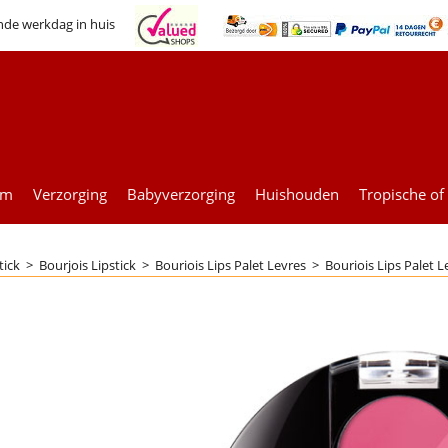
nde werkdag in huis
um
Verzorging
Babyverzorging
Huishouden
Tropische of
tick
>
Bourjois Lipstick
>
Bouriois Lips Palet Levres
>
Bouriois Lips Palet 