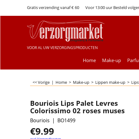
Gratis verzending vanaf € 60
Voor 13:00 uur Besteld volge
VOOR AL UW VERZORGINGSPRODUCTEN
Home
Make-up
Parf
<< Vorige
|
Home
>
Make-up
>
Lippen make-up
>
Lips
Bouriois Lips Palet Levres
Colorissimo 02 roses muses
Bouriois
BO1499
€
9.99
excl Verzendkosten