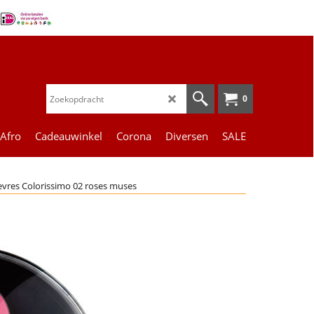
0
 Afro
Cadeauwinkel
Corona
Diversen
SALE
Levres Colorissimo 02 roses muses